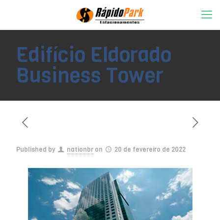
Edifício Eldorado
Business Tower
Published by
nationbr
on
20 de fevereiro de 2022